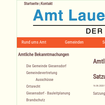
Startseite
Kontakt
|
Navigation
Rund ums Amt
Gemeinden
S
überspringen
Amtliche Bekanntmachungen
Amtl
Navigation
Die Gemeinde Giesensdorf
überspringen
Gemeindevertretung
Satz
Ausschüsse
Ortsrecht
16.06.2020 
Giesensdorf - Bauleitplanung
Satzung
Brandschutz